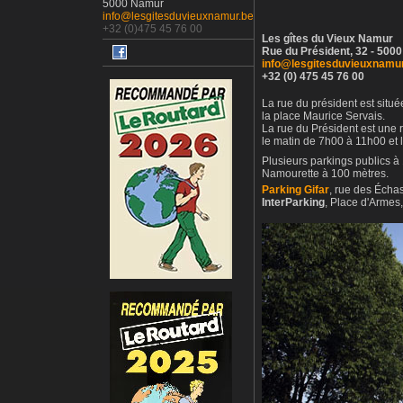
5000 Namur
info@lesgitesduvieuxnamur.be
+32 (0)475 45 76 00
Les gîtes du Vieux Namur
Rue du Président, 32 - 500
info@lesgitesduvieuxnamu
+32 (0) 475 45 76 00
La rue du président est situ
la place Maurice Servais.
La rue du Président est une 
le matin de 7h00 à 11h00 et 
Plusieurs parkings publics 
Namourette à 100 mètres.
Parking Gifar
, rue des Écha
InterParking
, Place d'Arme