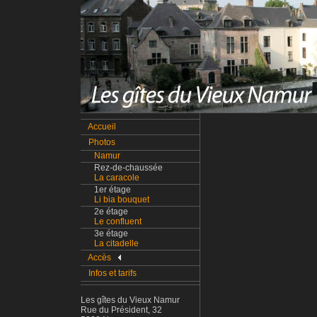
Accueil
Photos
Namur
Rez-de-chaussée
La caracole
1er étage
Li bia bouquet
2e étage
Le confluent
3e étage
La citadelle
Accès
Infos et tarifs
Les gîtes du Vieux Namur
Rue du Président, 32