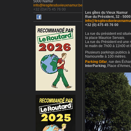
5000 Namur
info@lesgitesduvieuxnamur.be
+32 (0)475 45 76 00
Les gîtes du Vieux Namur
Rue du Président, 32 - 500
info@lesgitesduvieuxnamu
+32 (0) 475 45 76 00
La rue du président est situ
la place Maurice Servais.
La rue du Président est une 
le matin de 7h00 à 11h00 et 
Plusieurs parkings publics 
Namourette à 100 mètres.
Parking Gifar
, rue des Écha
InterParking
, Place d'Arme