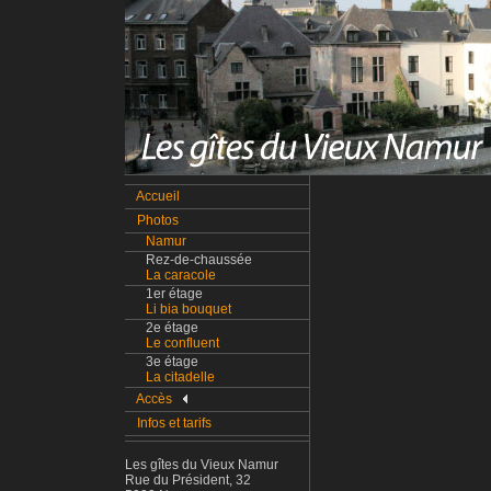
Accueil
Photos
Namur
Rez-de-chaussée
La caracole
1er étage
Li bia bouquet
2e étage
Le confluent
3e étage
La citadelle
Accès
Infos et tarifs
Les gîtes du Vieux Namur
Rue du Président, 32