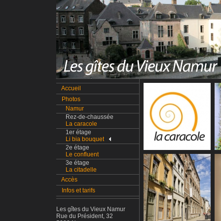
Accueil
Photos
Namur
Rez-de-chaussée
La caracole
1er étage
Li bia bouquet
2e étage
Le confluent
3e étage
La citadelle
Accès
Infos et tarifs
Les gîtes du Vieux Namur
Rue du Président, 32