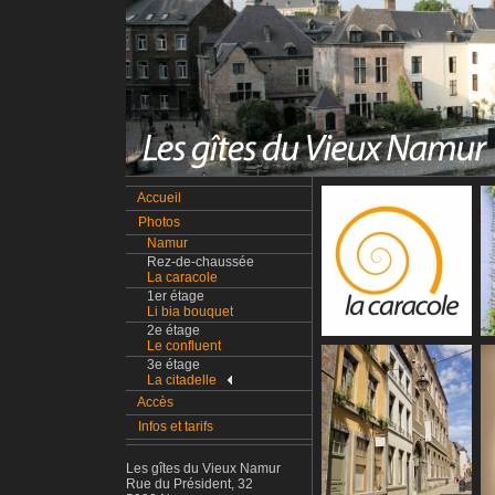
Accueil
Photos
Namur
Rez-de-chaussée
La caracole
1er étage
Li bia bouquet
2e étage
Le confluent
3e étage
La citadelle
Accès
Infos et tarifs
Les gîtes du Vieux Namur
Rue du Président, 32