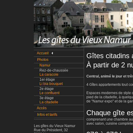
Accueil
Gîtes citadins
Photos
À partir de 2 n
Namur
Rez-de-chaussée
La caracole
Central, animé le jour et trè
1er étage
Li bia bouquet
4 Gîtes appartements tout con
2e étage
Le confluent
Espaces modernes de style c
pied de la citadelle, à quelq
3e étage
de "Namur expo" et de la gar
La citadelle
Accès
Chaque gîte es
Infos et tarifs
comprenant une chambre au c
avec salon, cuisine complèt
Les gîtes du Vieux Namur
Rue du Président, 32