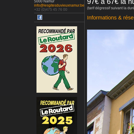
97€ à 67€ la nu
5000 Namur
info@lesgitesduvieuxnamur.be
(tarif dégressif suivant la du
+32 (0)475 45 76 00
Informations & rése