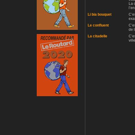
La 
l’e
Li bia bouquet
C’e
exal
Le confluent
C’e
de 
La citadelle
C’es
vill