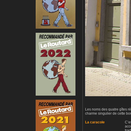
Les noms des quatre gîtes rés
charme singulier de cette bon
La caracole
C’e
acc
trad